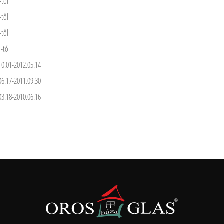
-től
-től
-től
 -tól
10.01-2012.05.14
06.17-2011.09.30
03.18-2010.06.16