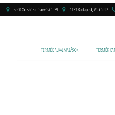
5900 Orosháza, Csorvási út 39.
1133 Budapest, Váci út 92.
TERMÉK ALKALMAZÁSOK
TERMÉK KA