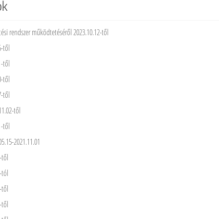
ok
ntési rendszer működtetéséről 2023.10.12-től
6-től
1-től
0-től
7-től
11.02-től
1-től
05.15-2021.11.01
-től
-tól
-től
-től