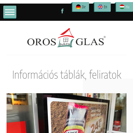
De
En
Hu
Információs táblák, feliratok