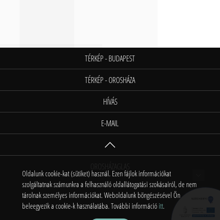
TÉRKÉP - BUDAPEST
TÉRKÉP - OROSHÁZA
HÍVÁS
E-MAIL
OROSHÁZAGLAS
Oldalunk cookie-kat (sütiket) használ. Ezen fájlok információkat
szolgáltatnak számunkra a felhasználó oldallátogatási szokásairól, de nem
tárolnak személyes információkat. Weboldalunk böngészésével Ön
beleegyezik a cookie-k használatába. További információ
itt
.