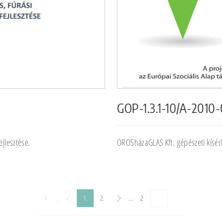
GOP-1.3.1-10/A-2010
jlesztése.
OROSházaGLAS Kft. gépészeti kísérle
1
...
1.
2.
...
2