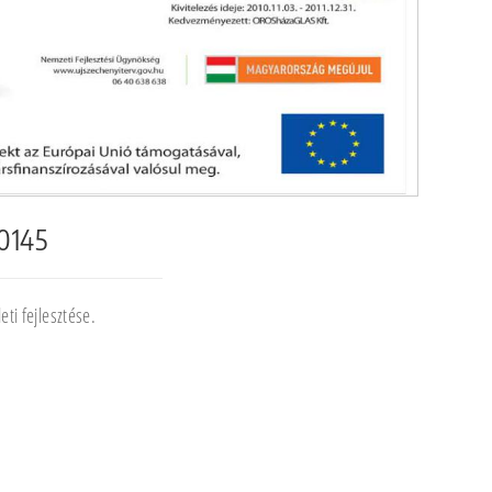
-0145
ti fejlesztése.