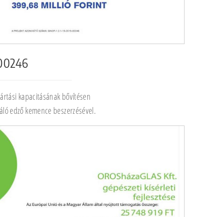
-00246
yártási kapacitásának bővítésen
áló edző kemence beszerzésével.