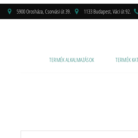
5900 Orosháza, Csorvási út 39.
1133 Budapest, Váci út 92.
TERMÉK ALKALMAZÁSOK
TERMÉK KA