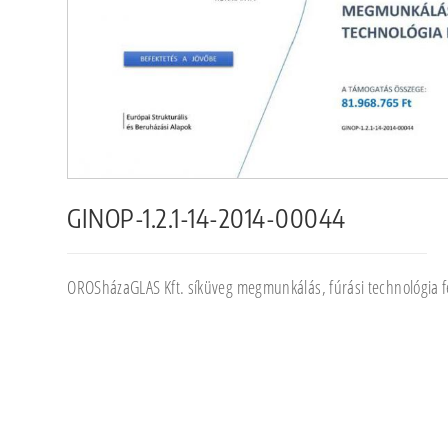
GINOP-1.2.1-14-2014-00044
OROSházaGLAS Kft. síküveg megmunkálás, fúrási technológia fe