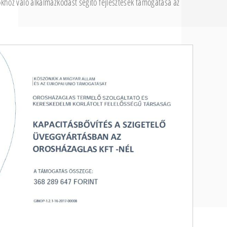
okhoz való alkalmazkodást segítő fejlesztések támogatása az