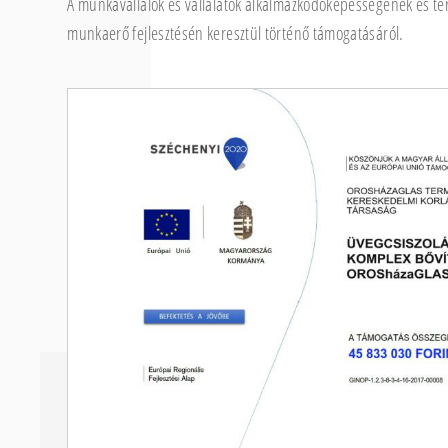
A munkavállalók és vállalatok alkalmazkodóképességének és te
munkaerő fejlesztésén keresztül történő támogatásáról.