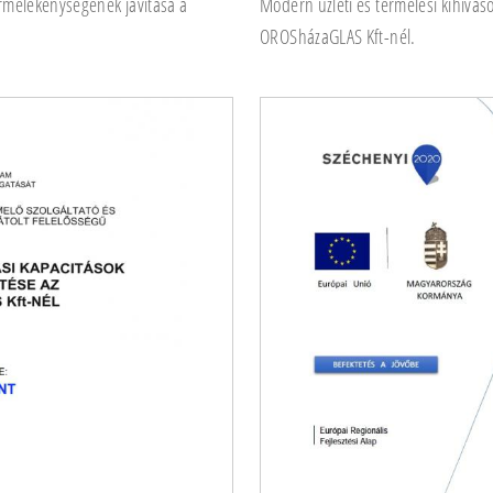
rmelékenységének javítása a
Modern üzleti és termelési kihívás
OROSházaGLAS Kft-nél.