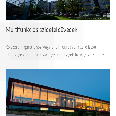
Multifunkciós szigetelőüvegek
Korszerű magnetronos, vagy pirolitikus bevonattal ellátott
alapüvegek felhasználásával gyártott szigetelő üvegszerkezetek.