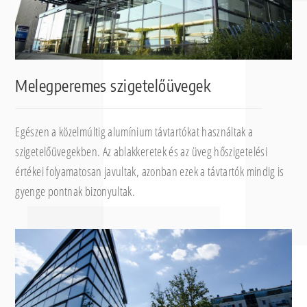
Melegperemes szigetelőüvegek
Egészen a közelmúltig alumínium távtartókat használtak a
szigetelőüvegekben. Az ablakkeretek és az üveg hőszigetelési
értékei folyamatosan javultak, azonban ezek a távtartók mindig is
gyenge pontnak bizonyultak.