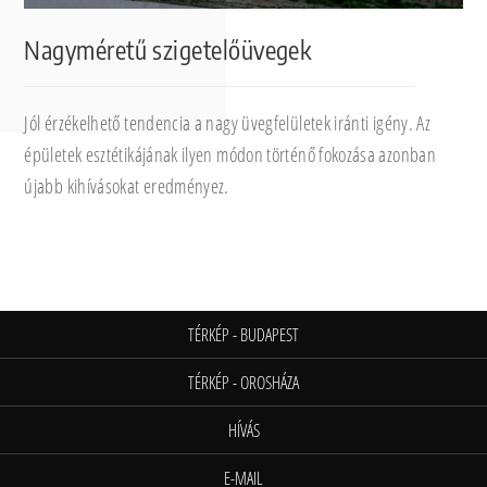
Nagyméretű szigetelőüvegek
Jól érzékelhető tendencia a nagy üvegfelületek iránti igény. Az
épületek esztétikájának ilyen módon történő fokozása azonban
újabb kihívásokat eredményez.
TÉRKÉP - BUDAPEST
TÉRKÉP - OROSHÁZA
HÍVÁS
E-MAIL