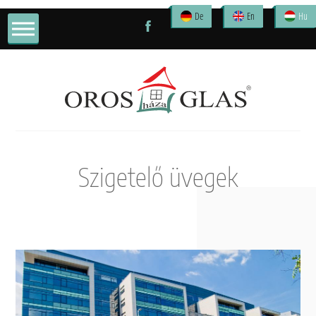
De
En
Hu
Szigetelő üvegek